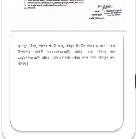
জুমাতুল বিদাহ, পবিত্র শব-ই-কদর, পবিত্র ঈদ-উল-ফিতর ও বাংলা নববর্ষ
উপলক্ষ্যে আগামী ৩০/০৩/২০২৪ইং তারিখ রোজ শনিবার হতে
১৫/০৪/২০২৪ইং তারিখ রোজ সোমবার পর্যন্ত সকল শিক্ষা কার্যক্রম বন্ধ
থাকবে।