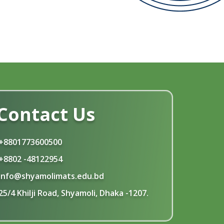
Contact Us
+8801773600500
+8802 -48122954
info@shyamolimats.edu.bd
25/4 Khilji Road, Shyamoli, Dhaka -1207.