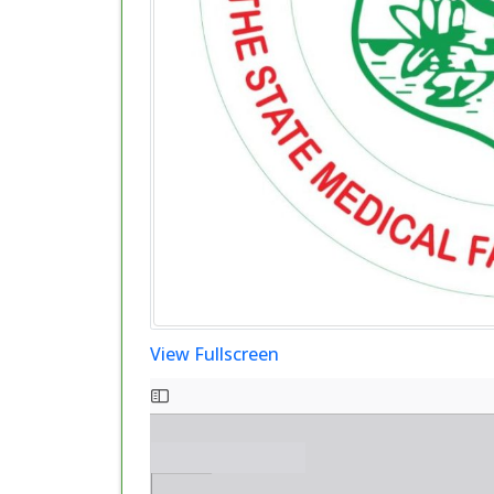
View Fullscreen
Skip
to
PDF
content