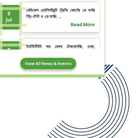
মেডিকেল এ্যাসিসট্যান্ট ট্রেনিং কোর্সের ১ম বর্ষের
9
প্রি-টেস্ট ও ২য় বর্ষের ...
Jul
Read More
ইনস্টিটিউট অব হেলথ টেকনোলজি, ঢাকা,
8
ডিসেম্বর- ২০২৪ইং পরীক্ষার ফলাফল
Jul
Read More
View All News & Events
21
”পবিত্র ঈদুল আযহা” উপলক্ষ্যে ছুটির নোটিশ
May
Read More
3
মাঠ প্রশিক্ষন সংক্রন্ত বিজ্ঞপ্তি।
May
Read More