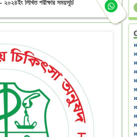
্বর- ২০২৪ইং লিখিত পরীক্ষার সময়সূচি