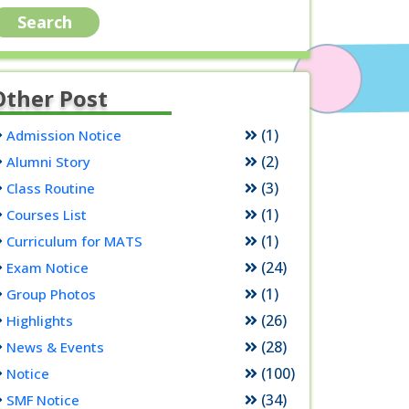
Other Post
(1)
Admission Notice
(2)
Alumni Story
(3)
Class Routine
(1)
Courses List
(1)
Curriculum for MATS
(24)
Exam Notice
(1)
Group Photos
(26)
Highlights
(28)
News & Events
(100)
Notice
(34)
SMF Notice