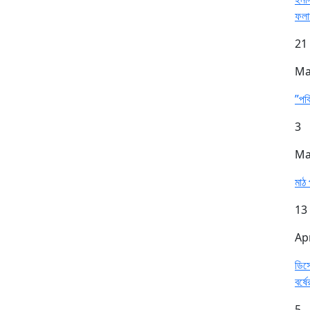
ফল
21
Ma
”পব
3
Ma
মাঠ 
13
Ap
ডিসে
বর্ষে
5