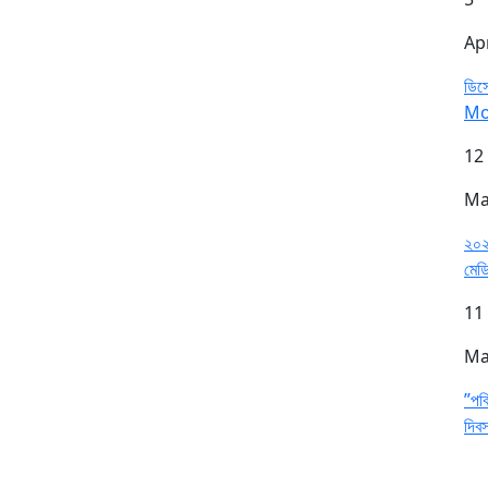
Ap
ডিসে
Mo
12
Ma
২০২
মেডি
11
Ma
”পবি
দিব