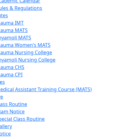
cademic Calendar
ules & Regulations
utes
rauma IMT
rauma MATS
hyamoli MATS
rauma Women’s MATS
rauma Nursing College
hyamoli Nursing College
rauma CHS
rauma CPI
es
edical Assistant Training Course (MATS)
ve
lass Routine
xam Notice
pecial Class Routine
allery
otice