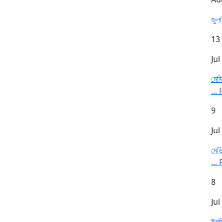
জুল
13
Jul
মেডি
...
9
Jul
মেডি
...
8
Jul
ইনস