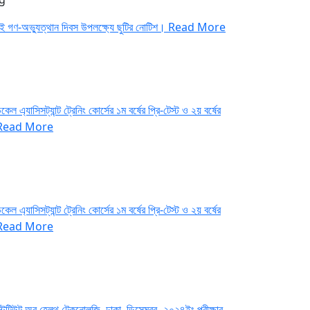
াই গণ-অভ্যুত্থান দিবস উপলক্ষ্যে ছুটির নোটিশ।
Read More
কেল এ্যাসিসট্যান্ট ট্রেনিং কোর্সের ১ম বর্ষের প্রি-টেস্ট ও ২য় বর্ষের
Read More
কেল এ্যাসিসট্যান্ট ট্রেনিং কোর্সের ১ম বর্ষের প্রি-টেস্ট ও ২য় বর্ষের
Read More
্টিটিউট অব হেলথ টেকনোলজি, ঢাকা, ডিসেম্বর- ২০২৪ইং পরীক্ষার