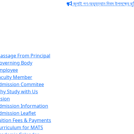
জুলাই গণ-অভ্যুত্থান দিবস উপলক্ষ্যে ছুটির নো
assage From Principal
overning Body
mployee
aculty Member
dmission Commitee
hy Study with Us
sion
dmission Information
dmission Leaflet
uition Fees & Payments
urriculum for MATS