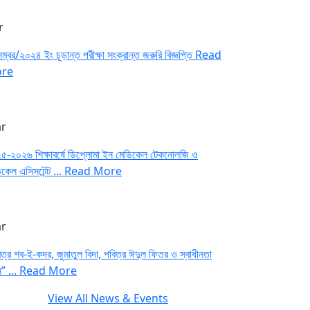
r
ম্বর/২০২৪ ইং চূড়ান্ত পরীক্ষা সংক্রান্ত জরুরি বিজ্ঞপ্তি
Read
re
r
৫-২০২৬ শিক্ষাবর্ষে ডিপ্লোমা ইন মেডিকেল টেকনোলজি ও
কেল এসিসটেন্ট ...
Read More
r
ত্র শব-ই-কদর, জুমাতুল বিদা, পবিত্র ঈদুল ফিতর ও স্বাধীনতা
স” ...
Read More
View All News & Events