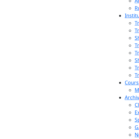
A
R
Instit
T
T
TS
S
T
T
S
T
T
Cours
M
Archi
C
E
S
G
N