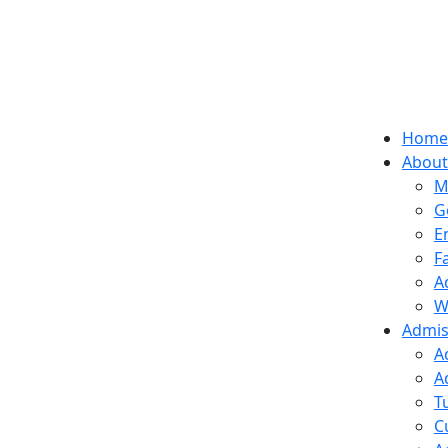
Home
About
M
G
E
F
A
W
Admis
A
A
T
C