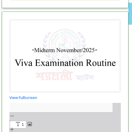
View Fullscreen
Skip
to
PDF
content