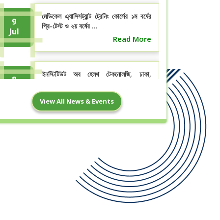
মেডিকেল এ্যাসিসট্যান্ট ট্রেনিং কোর্সের ১ম বর্ষের
9
প্রি-টেস্ট ও ২য় বর্ষের ...
Jul
Read More
ইনস্টিটিউট অব হেলথ টেকনোলজি, ঢাকা,
8
ডিসেম্বর- ২০২৪ইং পরীক্ষার ফলাফল
Jul
Read More
View All News & Events
21
”পবিত্র ঈদুল আযহা” উপলক্ষ্যে ছুটির নোটিশ
May
Read More
3
মাঠ প্রশিক্ষন সংক্রন্ত বিজ্ঞপ্তি।
May
Read More