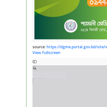
source:
https://dgme.portal.gov.bd/site/
View Fullscreen
Skip
to
PDF
content