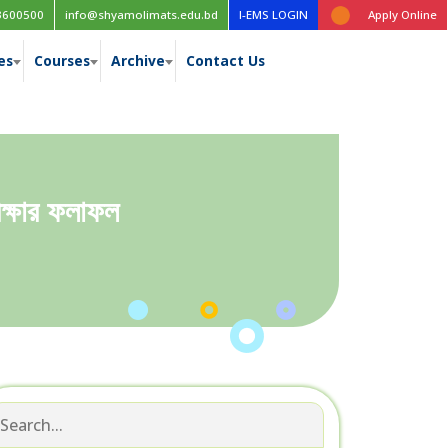
েনিং কোর্সের ১ম বর্ষের প্রি-টেস্ট ও ২য় বর্ষের প্রি-মিডটার্ম জুলাই/২০২৬ পরীক্ষার সময়সূচী
মেডিকেল এ্যাসিসট্যান্
3600500
info@shyamolimats.edu.bd
I-EMS LOGIN
Apply Online
es
Courses
Archive
Contact Us
ীক্ষার ফলাফল