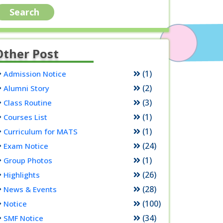
Other Post
(1)
Admission Notice
(2)
Alumni Story
(3)
Class Routine
(1)
Courses List
(1)
Curriculum for MATS
(24)
Exam Notice
(1)
Group Photos
(26)
Highlights
(28)
News & Events
(100)
Notice
(34)
SMF Notice