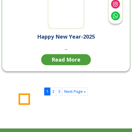
Happy New Year-2025
...
Read More
1
2
3
Next Page »