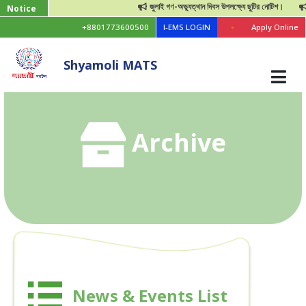
জুলাই গণ-অভ্যুত্থান দিবস উপলক্ষ্যে ছুটির নোটিশ।
মেডিক
Notice
+8801773600500
I-EMS LOGIN
Apply Online
Shyamoli MATS
Archive
News & Events List