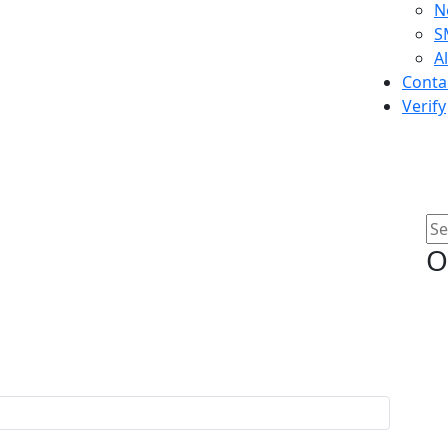
N
S
A
Conta
Verify
O