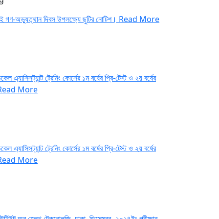
াই গণ-অভ্যুত্থান দিবস উপলক্ষ্যে ছুটির নোটিশ।
Read More
কেল এ্যাসিসট্যান্ট ট্রেনিং কোর্সের ১ম বর্ষের প্রি-টেস্ট ও ২য় বর্ষের
Read More
কেল এ্যাসিসট্যান্ট ট্রেনিং কোর্সের ১ম বর্ষের প্রি-টেস্ট ও ২য় বর্ষের
Read More
্টিটিউট অব হেলথ টেকনোলজি, ঢাকা, ডিসেম্বর- ২০২৪ইং পরীক্ষার