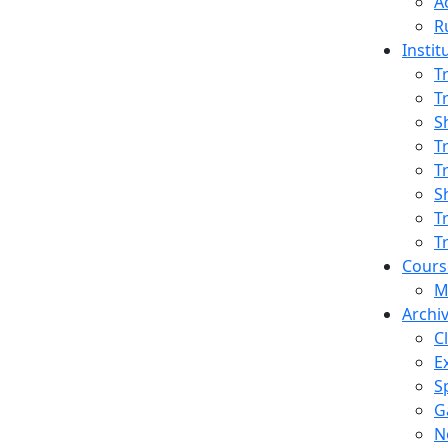
A
R
Instit
T
T
TS
S
T
T
S
T
T
Cours
M
Archi
C
E
S
G
N