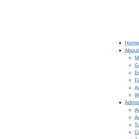
Home
About
M
G
E
F
A
W
Admis
A
A
T
C