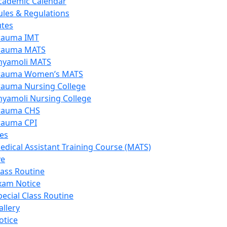
cademic Calendar
ules & Regulations
utes
rauma IMT
rauma MATS
hyamoli MATS
rauma Women’s MATS
rauma Nursing College
hyamoli Nursing College
rauma CHS
rauma CPI
es
edical Assistant Training Course (MATS)
ve
lass Routine
xam Notice
pecial Class Routine
allery
otice