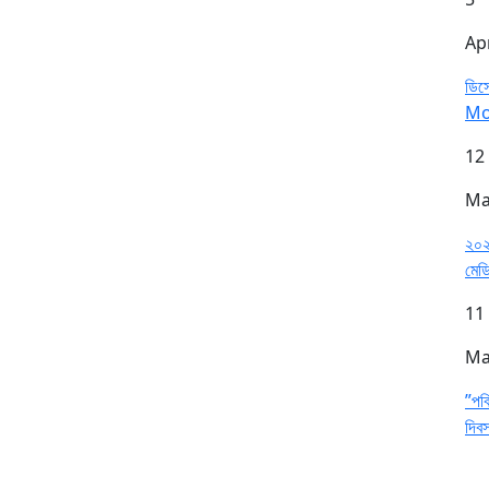
Ap
ডিসে
Mo
12
Ma
২০২
মেডি
11
Ma
”পবি
দিব