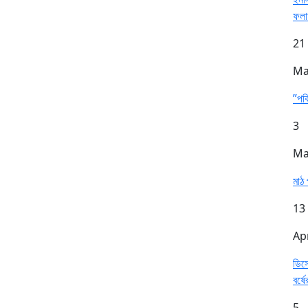
ফল
21
Ma
”পব
3
Ma
মাঠ 
13
Ap
ডিসে
বর্ষে
5