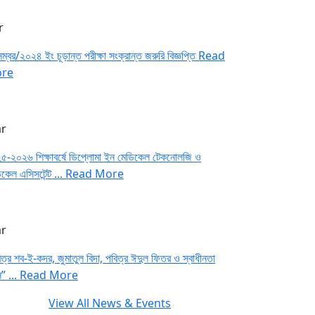
r
ম্বর/২০২৪ ইং চূড়ান্ত পরীক্ষা সংক্রান্ত জরুরি বিজ্ঞপ্তি
Read
re
r
৫-২০২৬ শিক্ষাবর্ষে ডিপ্লোমা ইন মেডিকেল টেকনোলজি ও
কেল এসিসটেন্ট ...
Read More
r
ত্র শব-ই-কদর, জুমাতুল বিদা, পবিত্র ঈদুল ফিতর ও স্বাধীনতা
স” ...
Read More
View All News & Events