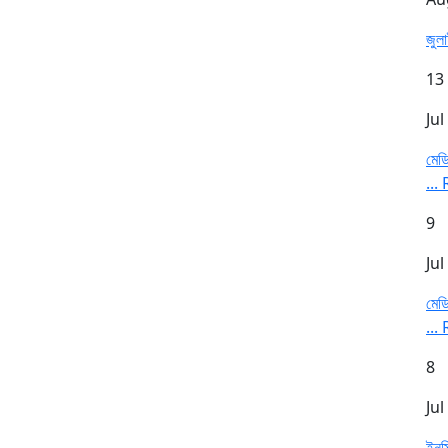
জুল
13
Jul
মেডি
...
9
Jul
মেডি
...
8
Jul
ইনস