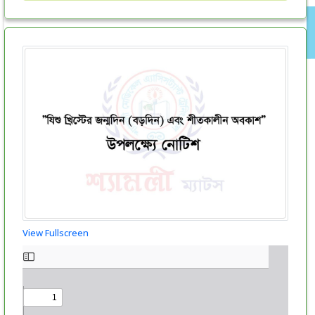
View Fullscreen
Skip
to
PDF
content