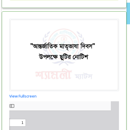
View Fullscreen
Skip
to
PDF
content