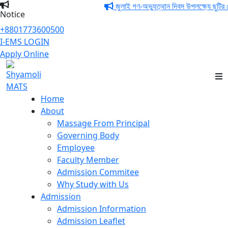
জুলাই গণ-অভ্যুত্থান দিবস উপলক্ষ্যে ছুটির ন
Notice
+8801773600500
I-EMS LOGIN
Apply Online
Shyamoli MATS
Home
About
Massage From Principal
Governing Body
Employee
Faculty Member
Admission Commitee
Why Study with Us
Admission
Admission Information
Admission Leaflet