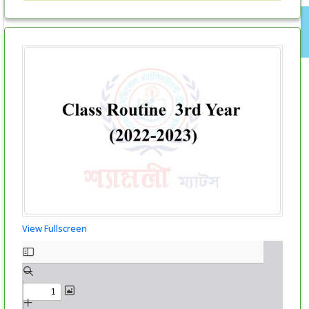
View Fullscreen
Skip
to
PDF
content