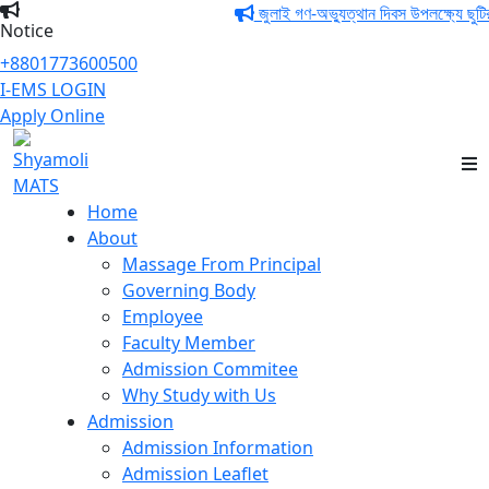
জুলাই গণ-অভ্যুত্থান দিবস উপলক্ষ্যে ছুটির
Notice
+8801773600500
I-EMS LOGIN
Apply Online
Shyamoli MATS
Home
About
Massage From Principal
Governing Body
Employee
Faculty Member
Admission Commitee
Why Study with Us
Admission
Admission Information
Admission Leaflet