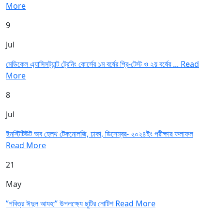
More
9
Jul
মেডিকেল এ্যাসিসট্যান্ট ট্রেনিং কোর্সের ১ম বর্ষের প্রি-টেস্ট ও ২য় বর্ষের ...
Read
More
8
Jul
ইনস্টিটিউট অব হেলথ টেকনোলজি, ঢাকা, ডিসেম্বর- ২০২৪ইং পরীক্ষার ফলাফল
Read More
21
May
”পবিত্র ঈদুল আযহা” উপলক্ষ্যে ছুটির নোটিশ
Read More