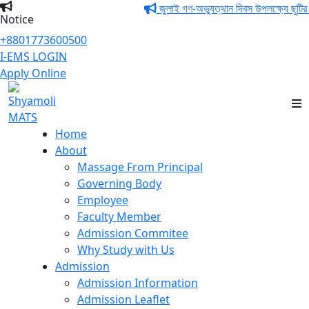
জুলাই গণ-অভ্যুত্থান দিবস উপলক্ষ্যে ছুটির ন
Notice
+8801773600500
I-EMS LOGIN
Apply Online
Shyamoli MATS
Home
About
Massage From Principal
Governing Body
Employee
Faculty Member
Admission Commitee
Why Study with Us
Admission
Admission Information
Admission Leaflet