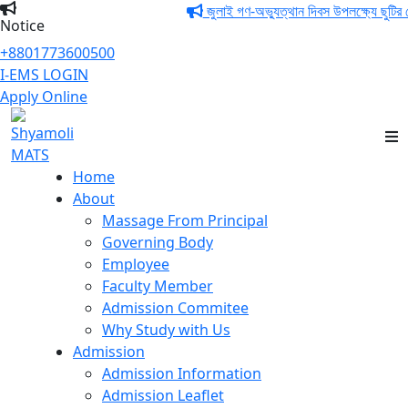
জুলাই গণ-অভ্যুত্থান দিবস উপলক্ষ্যে ছুটির ন
Notice
+8801773600500
I-EMS LOGIN
Apply Online
Shyamoli MATS
Home
About
Massage From Principal
Governing Body
Employee
Faculty Member
Admission Commitee
Why Study with Us
Admission
Admission Information
Admission Leaflet